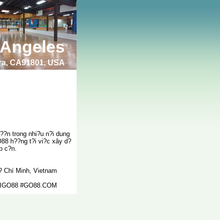
 Angeles
bra, CA91801, USA
 ??n trong nhi?u n?i dung
O88 h??ng t?i vi?c xây d?
p c?n.
? Chí Minh, Vietnam
AIGO88 #GO88.COM